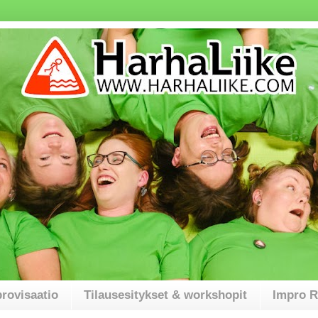
rovisaatio
Tilausesitykset & workshopit
Impro 