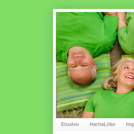
Etusivu
HarhaLiike
Imp