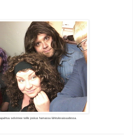
.
apahtuu selvinnee teille joskus hamassa lähitulevaisuudessa.