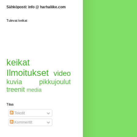
Sähköposti:
info @ harhaliike.com
Tulevat keikat
keikat
Ilmoitukset
video
kuvia
pikkujoulut
treenit
media
Tilaa
Tekstit
Kommentit