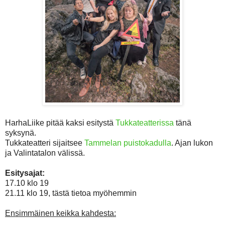
HarhaLiike pitää kaksi esitystä
Tukkateatterissa
tänä
syksynä.
Tukkateatteri sijaitsee
Tammelan puistokadulla
. Ajan lukon
ja Valintatalon välissä.
Esitysajat:
17.10 klo 19
21.11 klo 19, tästä tietoa myöhemmin
Ensimmäinen keikka kahdesta: