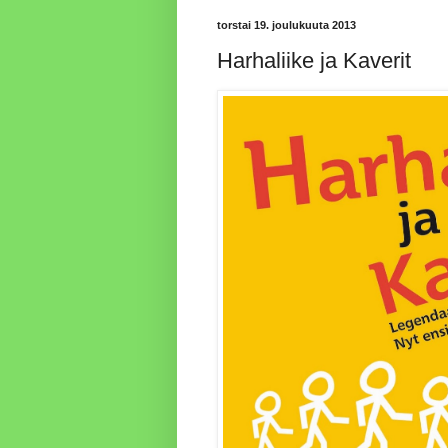
torstai 19. joulukuuta 2013
Harhaliike ja Kaverit