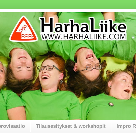
rovisaatio
Tilausesitykset & workshopit
Impro 