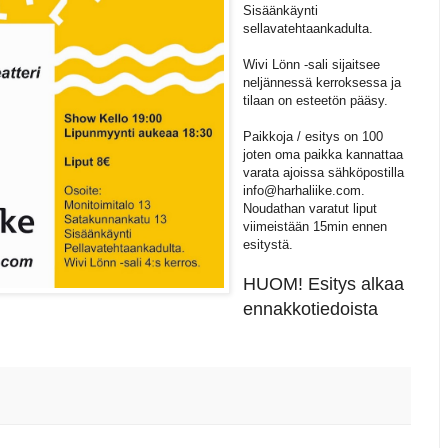
Sisäänkäynti
sellavatehtaankadulta.
Wivi Lönn -sali sijaitsee
neljännessä kerroksessa ja
tilaan on esteetön pääsy.
Paikkoja / esitys on 100
joten oma paikka kannattaa
varata ajoissa sähköpostilla
info@harhaliike.com.
Noudathan varatut liput
viimeistään 15min ennen
esitystä.
HUOM! Esitys alkaa
ennakkotiedoista