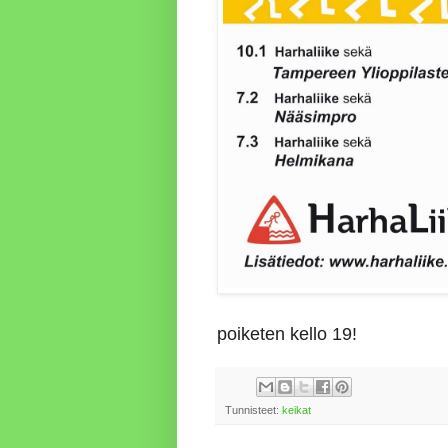
poiketen kello 19!
Tunnisteet:
keikat