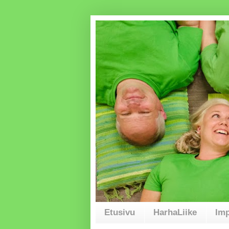
Etusivu
HarhaLiike
Imp