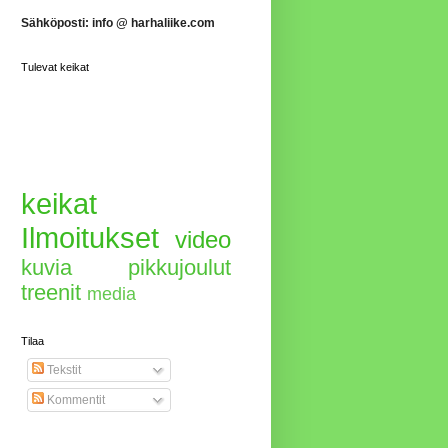
Sähköposti:
info @ harhaliike.com
Tulevat keikat
keikat
Ilmoitukset
video
kuvia
pikkujoulut
treenit
media
Tilaa
Tekstit
Kommentit