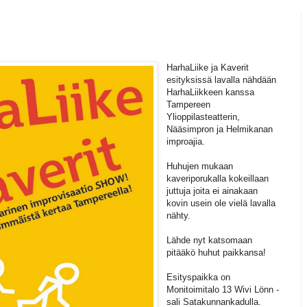
HarhaLiike ja Kaverit
esityksissä lavalla nähdään
HarhaLiikkeen kanssa
Tampereen
Ylioppilasteatterin,
Nääsimpron ja Helmikanan
improajia.
Huhujen mukaan
kaveriporukalla kokeillaan
juttuja joita ei ainakaan
kovin usein ole vielä lavalla
nähty.
Lähde nyt katsomaan
pitääkö huhut paikkansa!
Esityspaikka on
Monitoimitalo 13 Wivi Lönn -
sali Satakunnankadulla.